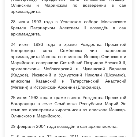
Олинским и Марийским по возведении в сан
архимандрита.
28 июня 1993 года в Успенском соборе Московского
Кремля Патриархом Алексием II возведён в сан
архимандрита.
24 июля 1993 года в храме Рождества Пресвятой
Богородицы села Семёновка чин наречения
архимандрита Иоанна во епископа Йошкар-Олинского и
Марийского совершили Святейший Патриарх Алексий II,
архиепископы Чебоксарский и Чувашский Варнава
(Кедров), Ижевский и Удмуртский Николай (Шкрумко),
епископы Казанский и Татарстанский Анастасий
(Меткин) и Истринский Арсений (Епифанов).
25 июля 1993 года в храме в честь Рождества Пресвятой
Богородицы в селе Семёновка Республики Марий Эл
теми же архиереями хиротонисан во епископа Йошкар-
Олинского и Марийского.
29 февраля 2004 года возведён в сан архиепископа.
C 5 января по 22 марта 2011 года, после кончины