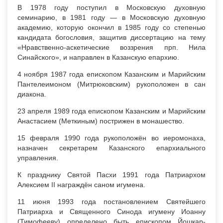
В 1978 году поступил в Московскую духовную
семинарию, в 1981 году — в Московскую духовную
академию, которую окончил в 1985 году со степенью
кандидата богословия, защитив диссертацию на тему
«Нравственно-аскетические воззрения прп. Нила
Синайского», и направлен в Казанскую епархию.
4 ноября 1987 года епископом Казанским и Марийским
Пантелеимоном (Митрюковским) рукоположен в сан
диакона.
23 апреля 1989 года епископом Казанским и Марийским
Анастасием (Меткиным) пострижен в монашество.
15 февраля 1990 года рукоположён во иеромонаха,
назначен секретарем Казанского епархиального
управления.
К празднику Святой Пасхи 1991 года Патриархом
Алексием II награждён саном игумена.
11 июня 1993 года постановлением Святейшего
Патриарха и Священного Синода игумену Иоанну
(Тимофееву) определено быть епископом Йошкар-