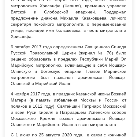
митрополита Хрисанфа (Чепиля), временно управлял
Вятской и Слободской епархией. Поддержал
предложение диакона Михаила Казаковцева, личного
секретаря покойного митрополита, о переименовании
улицы, носящей имя большевика, в честь митрополита
Хрисанфа.
6 октября 2017 года определением Священного Синода
Русской Православной Церкви (журнал № 76) было
решено образовать в пределах Республики Марий Эл
Марийскую митрополию, включающую в себя Йошкар-
Олинскую и Волжскую епархии. Главой Марийской
митрополии был назначен архиепископ Йошкар-
Олинский и Марийский Иоанн.
4 ноября 2017 года, в праздник Казанской иконы Божией
Матери (в память избавления Москвы и России от
поляков в 1612 году), Святейший Патриарх Московский
и всея Руси Кирилл в Патриаршем Успенском соборе
Московского Кремля возвел архиепископа Йошкар-
Олинского и Марийского Иоанна в сан митрополита.
С 1 июня по 25 августа 2020 года, в связи с кончиной