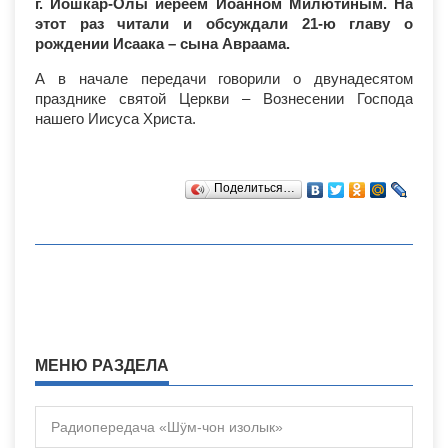
г. Йошкар-Олы иереем Иоанном Милютиным. На
этот раз читали и обсуждали 21-ю главу о
рождении Исаака – сына Авраама.
А в начале передачи говорили о двунадесятом
празднике святой Церкви – Вознесении Господа
нашего Иисуса Христа.
Поделиться…
МЕНЮ РАЗДЕЛА
Радиопередача «Шÿм-чон изолык»