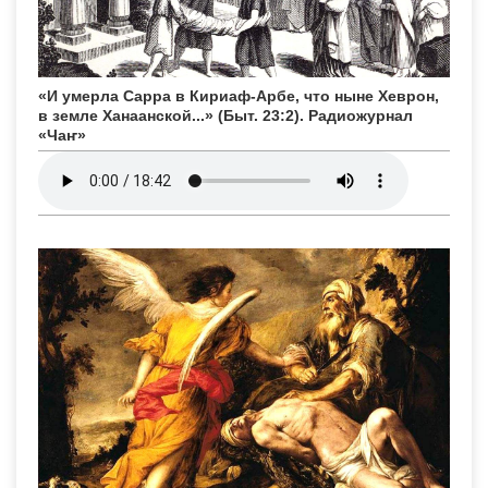
«И умерла Сарра в Кириаф-Арбе, что ныне Хеврон,
в земле Ханаанской...» (Быт. 23:2). Радиожурнал
«Чаҥ»