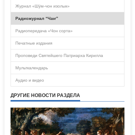
Журнал «Шÿм-чон изолык»
Радиожурнал “Чаҥ”
Радиопередача «Чон сорта»
Печатные издания
Проповеди Святейшего Патриарха Кирилла
Мульткалендарь
Аудио и видео
ДРУГИЕ НОВОСТИ РАЗДЕЛА