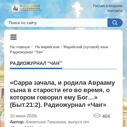
Письмо в епархию
Контакты
На главную
На марийском
Марийский (луговой) язык
Радиожурнал “Чаҥ”
РАДИОЖУРНАЛ “ЧАҤ”
«Сарра зачала, и родила Аврааму
сына в старости его во время, о
котором говорил ему Бог…»
(Быт.21:2). Радиожурнал «Чаҥ»
10 июня 2026г.
404
Автор:
Алевтина Таныгина, выпуск от