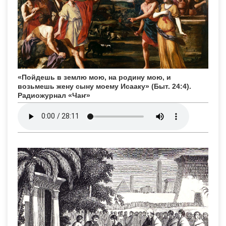
«Пойдешь в землю мою, на родину мою, и
возьмешь жену сыну моему Исааку» (Быт. 24:4).
Радиожурнал «Чаҥ»