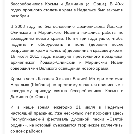
бессребреников Космы и Дамиана (с. Орша). В 40-х
годах прошлого столетия храм в Недельке был закрыт и
разобран.
В 2008 году по благословению архиепископа Йошкар-
Олинского и Марийского Иоанна начались работы по
возведению нового храма. Почти три года ушло, чтобы
поднять и оборудовать в поле (деревня после
разрушения храма исчезла) деревянный красавец-храм.
16 июля 2011 года, накануне престольного праздника,
архиепископ Йошкар-Олинский и Марийский Иоанн
совершил чин Великого освящения нового храма.
Храм в честь Казанской иконы Божией Матери местечка
Неделька (Шабаши) по-прежнему является приписным к
соседнему приходу святых бессребреников Космы и
Дамиана (с. Орша).
И в наше время ежегодно 21 июля в Недельке
настоящий праздник. Уже несколько лет проходит здесь
Республиканский фестиваль духовной песни «Святой
родник», на который съезжаются творческие коллективы
со всех районов.