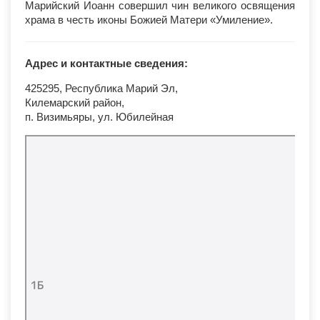
Марийский Иоанн совершил чин великого освящения
храма в честь иконы Божией Матери «Умиление».
Адрес и контактные сведения:
425295, Республика Марий Эл,
Килемарский район,
п. Визимьяры, ул. Юбилейная
Храм Иконы Божьей Матери Умиление
Православный храм в Республике Марий Эл