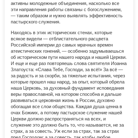
активны молодежные объединения, насколько все
эти направления работы связаны с богослужением,
— таким образом и нужно выявлять эффективность
пастырского служения.
Находясь в этих исторических стенах, которые
всякое видели — отблистательного расцвета
Российской империи до самых мрачных времен
атеистических гонений, — особенно задумываешься
об историческом пути нашего народа и нашей Церкви.
И еще и еще раз повторяешь слова святителя Иоанна
Златоуста: «Слава Тебе, Господи, за всё!» За всё —
за радость и за скорби, за тяжелые испытания, через
которые прошел наш народ, за опыт, который обрела
наша Церковь, за духовный фундамент исповедания
веры православной, на котором способна и дальше
развиваться церковная жизнь в России, духовно
обогащая все слои общества. Каждая душа ценна в
очах Божиих, а потому пастырское служение нашей
Церкви должно распространяться на всех, и
служение это должно быть то, что называется, не за
страх, а за совесть. Уж если за страх, так за страх
пред Господом; а за совесть, так чтобы любое