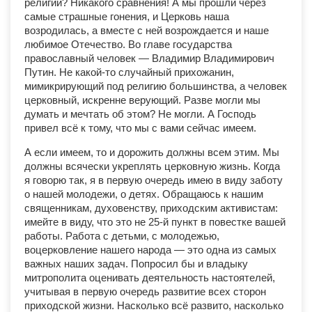
религии? Никакого сравнения! А мы прошли через
самые страшные гонения, и Церковь наша
возродилась, а вместе с ней возрождается и наше
любимое Отечество. Во главе государства
православный человек — Владимир Владимирович
Путин. Не какой-то случайный прихожанин,
мимикрирующий под религию большинства, а человек
церковный, искренне верующий. Разве могли мы
думать и мечтать об этом? Не могли. А Господь
привел всё к тому, что мы с вами сейчас имеем.
А если имеем, то и дорожить должны всем этим. Мы
должны всячески укреплять церковную жизнь. Когда
я говорю так, я в первую очередь имею в виду заботу
о нашей молодежи, о детях. Обращаюсь к нашим
священникам, духовенству, приходским активистам:
имейте в виду, что это не 25-й пункт в повестке вашей
работы. Работа с детьми, с молодежью,
воцерковление нашего народа — это одна из самых
важных наших задач. Попросил бы и владыку
митрополита оценивать деятельность настоятелей,
учитывая в первую очередь развитие всех сторон
приходской жизни. Насколько всё развито, насколько