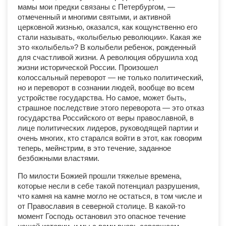
мамы мои предки связаны с Петербургом, —
отмеченный и многими святыми, и активной
церковной жизнью, оказался, как кощунственно его
стали называть, «колыбелью революции». Какая же
это «колыбель»? В колыбели ребенок, рожденный
для счастливой жизни. А революция обрушила ход
жизни исторической России. Произошел
колоссальный переворот — не только политический,
но и переворот в сознании людей, вообще во всем
устройстве государства. Но самое, может быть,
страшное последствие этого переворота — это отказ
государства Российского от веры православной, в
лице политических лидеров, руководящей партии и
очень многих, кто старался войти в этот, как говорим
теперь, мейнстрим, в это течение, заданное
безбожными властями.
По милости Божией прошли тяжелые времена,
которые несли в себе такой потенциал разрушения,
что камня на камне могло не остаться, в том числе и
от Православия в северной столице. В какой-то
момент Господь остановил это опасное течение