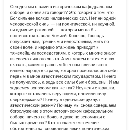
Сегодня мы с вами в историческом кафедральном
соборе, и о чем это говорит? Это говорит о том, что
Бог сильнее всяких человеческих сил. Нет ни одной
человеческой силы — ни политической, ни научной,
ни административной, — которая могла бы
противостоять воле Божией. Конечно, Господь
попускает нам, грешным и недостойным, жить по
своей воле, и нередко эта жизнь приводит к
тяжелейшим последствиям, о которых многие знают
из своего личного опыта. А мы можем в этих стенах
сказать, каким страшным был опыт жизни всего
нашего народа в стране, которая провозгласила себя
первым в мире атеистическим государством. Ничего
не получилось, а ведь все силы были брошены. И мы
задаемся вопросом: как же так? Неужели старушки,
которые оставались верующими, сломили силу
сверхдержавы? Почему в одночасье рухнул
атеистический режим? Почему мы снова совершаем
богослужение в этом историческом кафедральном
соборе, ничего не боясь и даже не вспоминая о
былых временах? Кто-то скажет: «стечение
обстоятельств», «появление неких политических