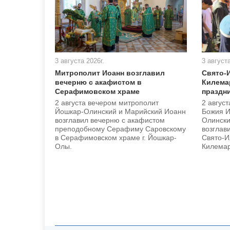
3 августа 2026г.
3 августа
Митрополит Иоанн возглавил
Свято-
вечерню с акафистом в
Килема
Серафимовском храме
праздн
2 августа вечером митрополит
2 август
Йошкар-Олинский и Марийский Иоанн
Божия И
возглавил вечерню с акафистом
Олински
преподобному Серафиму Саровскому
возглав
в Серафимовском храме г. Йошкар-
Свято-И
Олы.
Килема