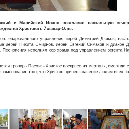
нский и Марийский Иоанн возглавил пасхальную вече
ждества Христова г. Йошкар-Олы.
го епархиального управления иерей Димитрий Дьяков, наст
ма иерей Никита Смирнов, иерей Евгений Симаков и диакон 
й. Песнопения исполнял хор храма под управлением регента Н
ется тропарь Пасхи: «Христос воскресе из мертвых, смертию 
ознаменование того, что Христос принес спасение людям всех н