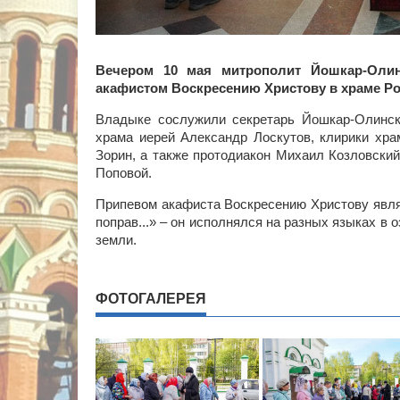
Вечером 10 мая митрополит Йошкар-Оли
акафистом Воскресению Христову в храме Ро
Владыке сослужили секретарь Йошкар-Олинско
храма иерей Александр Лоскутов, клирики хра
Зорин, а также протодиакон Михаил Козловски
Поповой.
Припевом акафиста Воскресению Христову явля
поправ...» – он исполнялся на разных языках в 
земли.
ФОТОГАЛЕРЕЯ