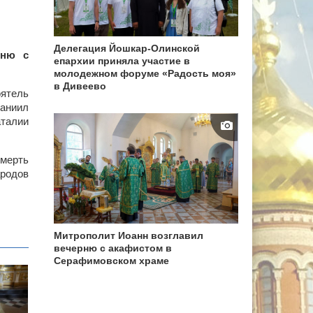
Делегация Йошкар-Олинской
рню с
епархии приняла участие в
молодежном форуме «Радость моя»
в Дивеево
оятель
Даниил
аталии
смерть
ародов
Митрополит Иоанн возглавил
вечерню с акафистом в
Серафимовском храме