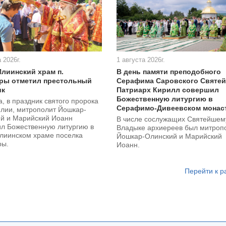
 2026г.
1 августа 2026г.
Илиинский храм п.
В день памяти преподобного
ры отметил престольный
Серафима Саровского Святе
ик
Патриарх Кирилл совершил
Божественную литургию в
а, в праздник святого пророка
Серафимо-Дивеевском монас
лии, митрополит Йошкар-
й и Марийский Иоанн
В числе сослужащих Святейшем
ил Божественную литургию в
Владыке архиереев был митроп
лиинском храме поселка
Йошкар-Олинский и Марийский
ры.
Иоанн.
Перейти к р