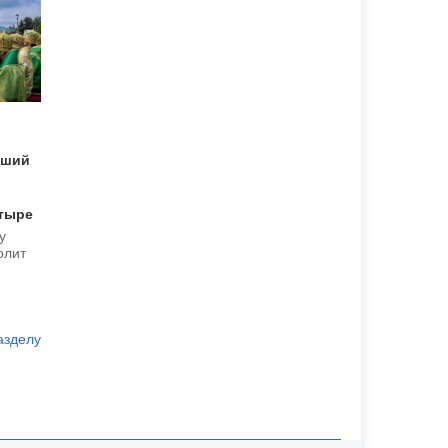
йший
тыре
у
олит
азделу